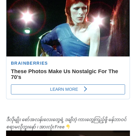
ဒီလိုမျိုး စော်အလန်းလေးတွေရဲ့ ဒချိတဲ့ ကားတွေကြည့်ဖို့ မန်ဘာဝင်
စရာမလိုဘူးနော် ၊ အားလုံး Free