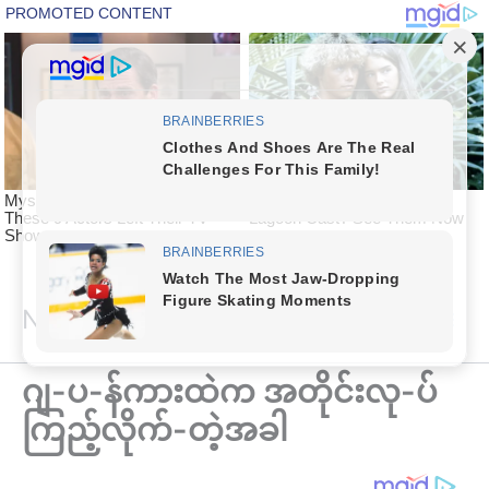
Skip
National Article
to
content
ဂျ-ပ-န်ကားထဲက အတိုင်းလု-ပ်
ကြည့်လိုက်-တဲ့အခါ