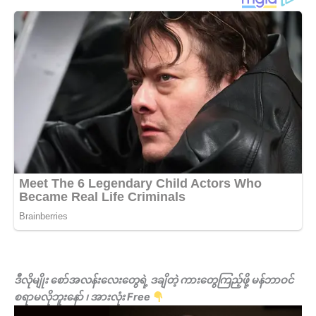
ဒီလိုမျိုး စော်အလန်းလေးတွေရဲ့ ဒချိတဲ့ ကားတွေကြည့်ဖို့ မန်ဘာဝင်
စရာမလိုဘူးနော် ၊ အားလုံး Free