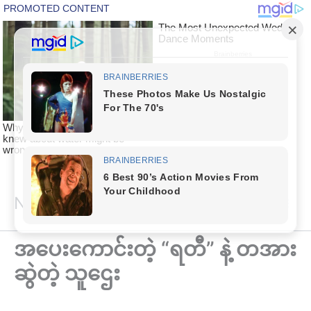
Skip
National Article
to
content
အပေးကောင်းတဲ့ “ရတီ” နဲ့ တအား
ဆွဲတဲ့ သူ‌‌‌ဌေး