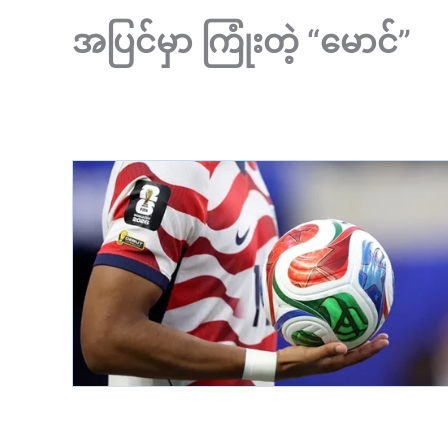
အပြင်မှာ ကြုံးတဲ့ “မောင်”