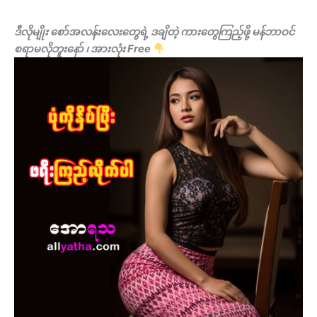
ဒီလိုမျိုး စော်အလန်းလေးတွေရဲ့ ဒချိတဲ့ ကားတွေကြည့်ဖို့ မန်ဘာဝင်
စရာမလိုဘူးနော် ၊ အားလုံး Free