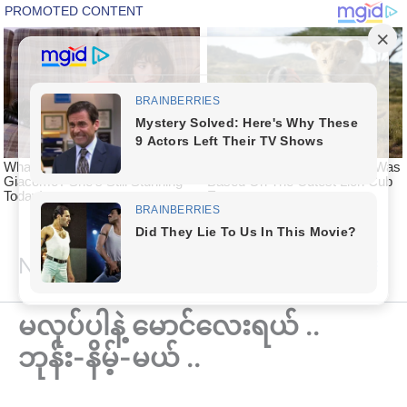
Skip
National Article
to
content
မလုပ်ပါနဲ့ မောင်လေးရယ် ..
ဘုန်း-နိမ့်-မယ် ..