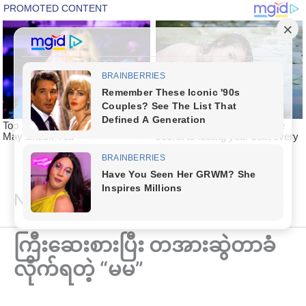
Skip
National Article
to
content
ကြီးဆေးစားပြီး တအားဆွဲတာခံ
လိုက်ရတဲ့ “မမ”