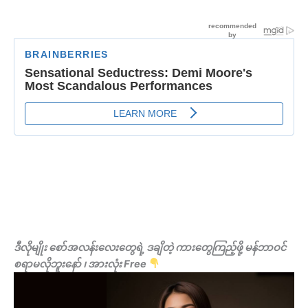
ဒီလိုမျိုး စော်အလန်းလေးတွေရဲ့ ဒချိတဲ့ ကားတွေကြည့်ဖို့ မန်ဘာဝင်
စရာမလိုဘူးနော် ၊ အားလုံး Free