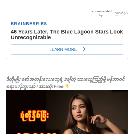
ဒီလိုမျိုး စော်အလန်းလေးတွေရဲ့ ဒချိတဲ့ ကားတွေကြည့်ဖို့ မန်ဘာဝင်
စရာမလိုဘူးနော် ၊ အားလုံး Free