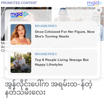
Skip
National Article
to
content
အွန်လိုင်းပေါ်က အရမ်းထ-န်တဲ့
နတ်သမီးလေး