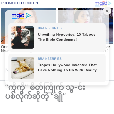
Skip
National Article
to
content
“ကိုကို” စိတ်ကြိုက် သွ-င်း
ပစ်လိုက်ဆိုတဲ့ “ချို”