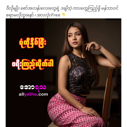
ဒီလိုမျိုး စော်အလန်းလေးတွေရဲ့ ဒချိတဲ့ ကားတွေကြည့်ဖို့ မန်ဘာဝင်
စရာမလိုဘူးနော် ၊ အားလုံး Free